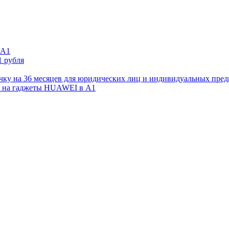
 А1
1 рубля
очку на 36 месяцев для юридических лиц и индивидуальных пре
ат на гаджеты HUAWEI в А1