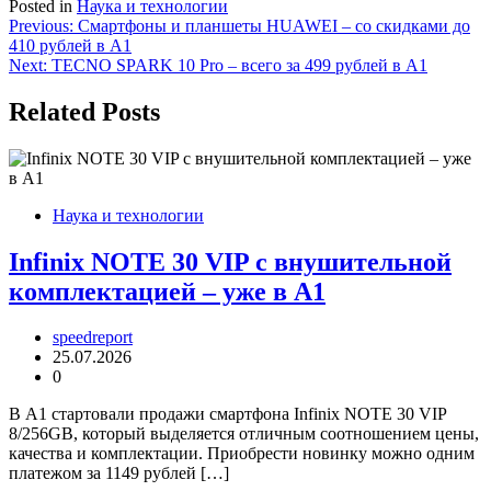
Posted in
Наука и технологии
Навигация
Previous:
Смартфоны и планшеты HUAWEI – со скидками до
410 рублей в А1
по
Next:
TECNO SPARK 10 Pro – всего за 499 рублей в А1
записям
Related Posts
Наука и технологии
Infinix NOTE 30 VIP с внушительной
комплектацией – уже в А1
speedreport
25.07.2026
0
В А1 стартовали продажи смартфона Infinix NOTE 30 VIP
8/256GB, который выделяется отличным соотношением цены,
качества и комплектации. Приобрести новинку можно одним
платежом за 1149 рублей […]