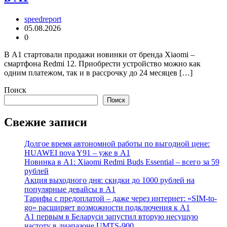
speedreport
05.08.2026
0
В А1 стартовали продажи новинки от бренда Xiaomi –
смартфона Redmi 12. Приобрести устройство можно как
одним платежом, так и в рассрочку до 24 месяцев […]
Поиск
Поиск
Свежие записи
Долгое время автономной работы по выгодной цене:
HUAWEI nova Y91 – уже в А1
Новинка в А1: Xiaomi Redmi Buds Essential – всего за 59
рублей
Акция выходного дня: скидки до 1000 рублей на
популярные девайсы в А1
Тарифы с предоплатой – даже через интернет: «SIM-to-
go» расширяет возможности подключения к А1
А1 первым в Беларуси запустил вторую несущую
частоту в диапазоне UMTS-900