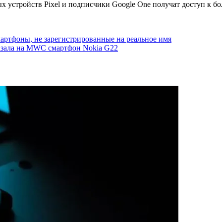
ых устройств Pixel и подписчики Google One получат доступ к б
артфоны, не зарегистрированные на реальное имя
зала на MWC смартфон Nokia G22