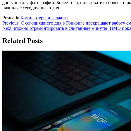
доступна для фотографий. Более того, пользователи более стар
начиная с сегодняшнего дня.
Posted in
Компьютеры и гаджеты
Навигация
Previous:
С сегодняшнего дня в Гонконге прекращают работу см
Next:
Можно отремонтировать в считанные минуты: HMD пока
по
записям
Related Posts