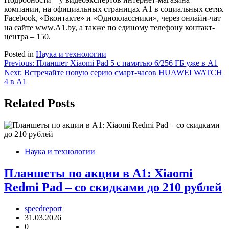
компании, на официальных страницах A1 в социальных сетях
Facebook, «Вконтакте» и «Одноклассники», через онлайн-чат
на сайте www.A1.by, а также по единому телефону контакт-
центра – 150.
Posted in
Наука и технологии
Навигация
Previous:
Планшет Xiaomi Pad 5 с памятью 6/256 ГБ уже в А1
Next:
Встречайте новую серию смарт-часов HUAWEI WATCH
по
4 в А1
записям
Related Posts
Наука и технологии
Планшеты по акции в А1: Xiaomi
Redmi Pad – со скидками до 210 рублей
speedreport
31.03.2026
0