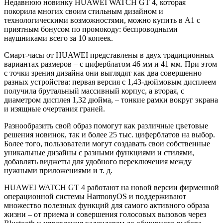
Недавнюю новинку HUAWEI WATCH GT 4, которая
покорила многих своим стильным дизайном и
технологическими возможностями, можно купить в А1 с
приятным бонусом по промокоду: беспроводными
наушниками всего за 10 копеек.
Смарт-часы от HUAWEI представлены в двух традиционных
вариантах размеров – с циферблатом 46 мм и 41 мм. При этом
с точки зрения дизайна они выглядят как два совершенно
разных устройства: первая версия с 1,43-дюймовым дисплеем
получила брутальный массивный корпус, а вторая, с
диаметром дисплея 1,32 дюйма, – тонкие рамки вокруг экрана
и изящные очертания граней.
Разнообразить свой образ помогут как различные цветовые
решения новинок, так и более 25 тыс. циферблатов на выбор.
Более того, пользователи могут создавать свои собственные
уникальные дизайны с разными функциями и стилями,
добавлять виджеты для удобного переключения между
нужными приложениями и т. д.
HUAWEI WATCH GT 4 работают на новой версии фирменной
операционной системы HarmonyOS и поддерживают
множество полезных функций для самого активного образа
жизни – от приема и совершения голосовых вызовов через