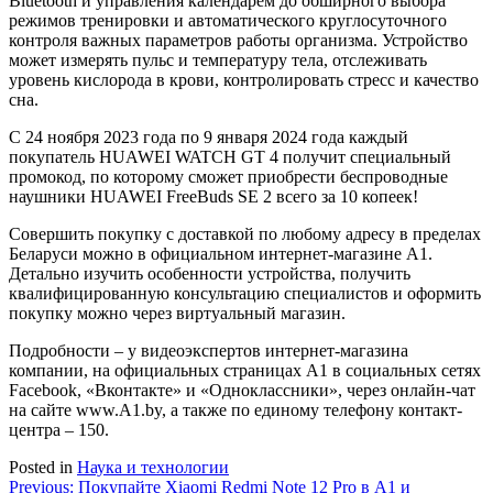
Bluetooth и управления календарем до обширного выбора
режимов тренировки и автоматического круглосуточного
контроля важных параметров работы организма. Устройство
может измерять пульс и температуру тела, отслеживать
уровень кислорода в крови, контролировать стресс и качество
сна.
С 24 ноября 2023 года по 9 января 2024 года каждый
покупатель HUAWEI WATCH GT 4 получит специальный
промокод, по которому сможет приобрести беспроводные
наушники HUAWEI FreeBuds SE 2 всего за 10 копеек!
Совершить покупку с доставкой по любому адресу в пределах
Беларуси можно в официальном интернет-магазине А1.
Детально изучить особенности устройства, получить
квалифицированную консультацию специалистов и оформить
покупку можно через виртуальный магазин.
Подробности – у видеоэкспертов интернет-магазина
компании, на официальных страницах A1 в социальных сетях
Facebook, «Вконтакте» и «Одноклассники», через онлайн-чат
на сайте www.A1.by, а также по единому телефону контакт-
центра – 150.
Posted in
Наука и технологии
Навигация
Previous:
Покупайте Xiaomi Redmi Note 12 Pro в А1 и