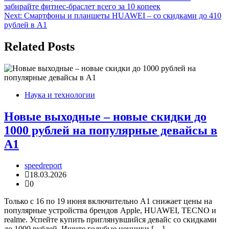
забирайте фитнес-браслет всего за 10 копеек
по
Next:
Смартфоны и планшеты HUAWEI – со скидками до 410
записям
рублей в А1
Related Posts
Наука и технологии
Новые выходные – новые скидки до
1000 рублей на популярные девайсы в
А1
speedreport
18.03.2026
0
Только с 16 по 19 июня включительно А1 снижает цены на
популярные устройства брендов Apple, HUAWEI, TECNO и
realme. Успейте купить приглянувшийся девайс со скидками
до 1000 рублей. Ищите голубые ценники […]