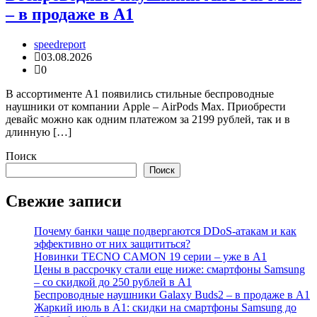
– в продаже в А1
speedreport
03.08.2026
0
В ассортименте А1 появились стильные беспроводные
наушники от компании Apple – AirPods Max. Приобрести
девайс можно как одним платежом за 2199 рублей, так и в
длинную […]
Поиск
Поиск
Свежие записи
Почему банки чаще подвергаются DDoS-атакам и как
эффективно от них защититься?
Новинки TECNO CAMON 19 серии – уже в А1
Цены в рассрочку стали еще ниже: смартфоны Samsung
– со скидкой до 250 рублей в А1
Беспроводные наушники Galaxy Buds2 – в продаже в А1
Жаркий июль в А1: скидки на смартфоны Samsung до