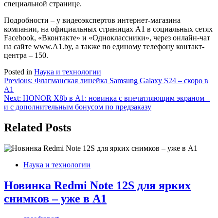
специальной странице.
Подробности – у видеоэкспертов интернет-магазина
компании, на официальных страницах A1 в социальных сетях
Facebook, «Вконтакте» и «Одноклассники», через онлайн-чат
на сайте www.A1.by, а также по единому телефону контакт-
центра – 150.
Posted in
Наука и технологии
Навигация
Previous:
Флагманская линейка Samsung Galaxy S24 – скоро в
А1
по
Next:
HONOR X8b в А1: новинка с впечатляющим экраном –
записям
и с дополнительным бонусом по предзаказу
Related Posts
Наука и технологии
Новинка Redmi Note 12S для ярких
снимков – уже в А1