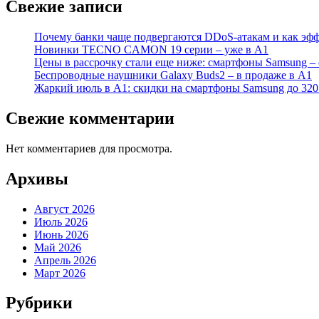
Свежие записи
Почему банки чаще подвергаются DDoS-атакам и как эфф
Новинки TECNO CAMON 19 серии – уже в А1
Цены в рассрочку стали еще ниже: смартфоны Samsung – 
Беспроводные наушники Galaxy Buds2 – в продаже в А1
Жаркий июль в А1: скидки на смартфоны Samsung до 320
Свежие комментарии
Нет комментариев для просмотра.
Архивы
Август 2026
Июль 2026
Июнь 2026
Май 2026
Апрель 2026
Март 2026
Рубрики