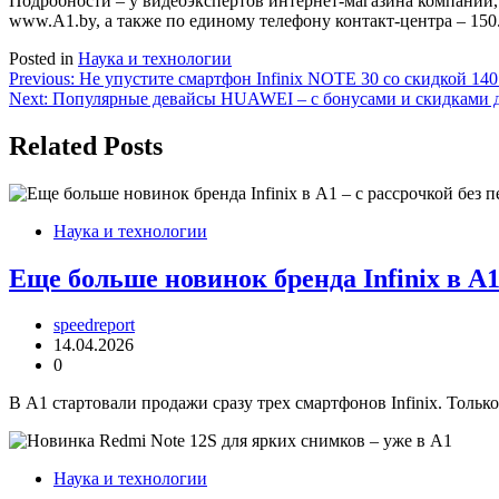
Подробности – у видеоэкспертов интернет-магазина компании,
www.A1.by, а также по единому телефону контакт-центра – 150
Posted in
Наука и технологии
Навигация
Previous:
Не упустите смартфон Infinix NOTE 30 со скидкой 140
Next:
Популярные девайсы HUAWEI – с бонусами и скидками д
по
записям
Related Posts
Наука и технологии
Еще больше новинок бренда Infinix в А1
speedreport
14.04.2026
0
В А1 стартовали продажи сразу трех смартфонов Infinix. Только
Наука и технологии