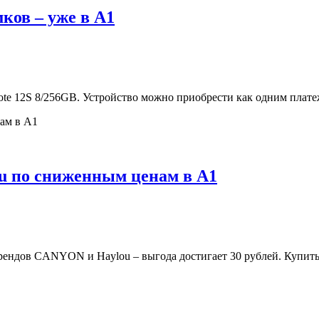
ков – уже в А1
te 12S 8/256GB. Устройство можно приобрести как одним платежо
u по сниженным ценам в А1
 брендов CANYON и Haylou – выгода достигает 30 рублей. Купи