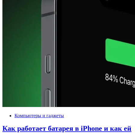
Компьютеры и гаджеты
Как работает батарея в iPhone и как ей