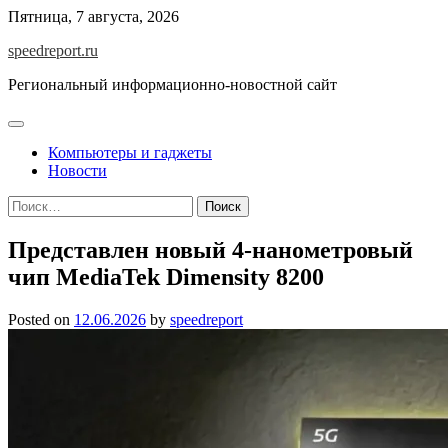
Skip
Пятница, 7 августа, 2026
to
speedreport.ru
content
Региональный информационно-новостной сайт
Компьютеры и гаджеты
Новости
Найти:
Представлен новый 4-нанометровый
чип MediaTek Dimensity 8200
Posted on
12.06.2026
by
speedreport