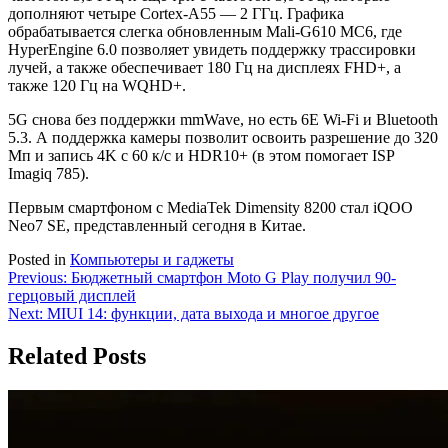
дополняют четыре Cortex-A55 — 2 ГГц. Графика
обрабатывается слегка обновленным Mali-G610 MC6, где
HyperEngine 6.0 позволяет увидеть поддержку трассировки
лучей, а также обеспечивает 180 Гц на дисплеях FHD+, а
также 120 Гц на WQHD+.
5G снова без поддержки mmWave, но есть 6E Wi-Fi и Bluetooth
5.3. А поддержка камеры позволит освоить разрешение до 320
Мп и запись 4K с 60 к/с и HDR10+ (в этом помогает ISP
Imagiq 785).
Первым смартфоном с MediaTek Dimensity 8200 стал iQOO
Neo7 SE, представленный сегодня в Китае.
Posted in
Компьютеры и гаджеты
Навигация
Previous:
Бюджетный смартфон Moto G Play получил 90-
герцовый дисплей
по
Next:
MIUI 14: функции, дата выхода и многое другое
записям
Related Posts