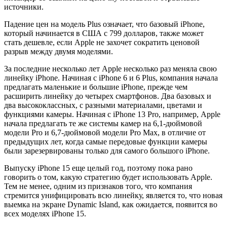
источники.
Падение цен на модель Plus означает, что базовый iPhone,
который начинается в США с 799 долларов, также может
стать дешевле, если Apple не захочет сократить ценовой
разрыв между двумя моделями.
За последние несколько лет Apple несколько раз меняла свою
линейку iPhone. Начиная с iPhone 6 и 6 Plus, компания начала
предлагать маленькие и большие iPhone, прежде чем
расширить линейку до четырех смартфонов. Два базовых и
два высококлассных, с разными материалами, цветами и
функциями камеры. Начиная с iPhone 13 Pro, например, Apple
начала предлагать те же системы камер на 6,1-дюймовой
модели Pro и 6,7-дюймовой модели Pro Max, в отличие от
предыдущих лет, когда самые передовые функции камеры
были зарезервированы только для самого большого iPhone.
Выпуску iPhone 15 еще целый год, поэтому пока рано
говорить о том, какую стратегию будет использовать Apple.
Тем не менее, одним из признаков того, что компания
стремится унифицировать всю линейку, является то, что новая
выемка на экране Dynamic Island, как ожидается, появится во
всех моделях iPhone 15.