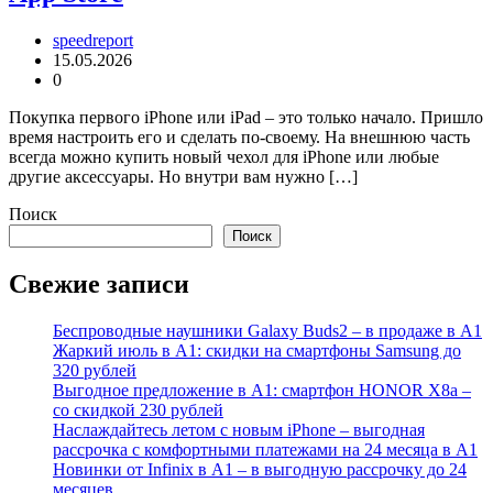
speedreport
15.05.2026
0
Покупка первого iPhone или iPad – это только начало. Пришло
время настроить его и сделать по-своему. На внешнюю часть
всегда можно купить новый чехол для iPhone или любые
другие аксессуары. Но внутри вам нужно […]
Поиск
Поиск
Свежие записи
Беспроводные наушники Galaxy Buds2 – в продаже в А1
Жаркий июль в А1: скидки на смартфоны Samsung до
320 рублей
Выгодное предложение в А1: смартфон HONOR X8a –
со скидкой 230 рублей
Наслаждайтесь летом с новым iPhone – выгодная
рассрочка с комфортными платежами на 24 месяца в А1
Новинки от Infinix в А1 – в выгодную рассрочку до 24
месяцев