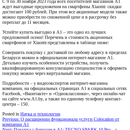
С 9 по 30 ноября 2023 года всех посетителей магазинов А1
ждут выгодные предложения на смартфоны Xiaomi: скидки
достигают 100 рублей. При этом все акционные модели также
можно приобрести по сниженной цене и в рассрочку без
переплат до 11 месяцев.
Успейте купить выгодно в А1 – это одно из лучших
предложений осени! Перечень и стоимость акционных
смартфонов от Xiaomi представлены в таблице ниже:
Совершить покупку с доставкой по любому адресу в пределах
Беларуси можно в официальном интернет-магазине А1.
Детально изучить особенности устройства, получить
квалифицированную консультацию специалистов и оформить
покупку можно через виртуальный магазин.
Подробности – у видеоэкспертов интернет-магазина
компании, на официальных страницах A1 в социальных сетях
Facebook, «Вконтакте» и «Одноклассники», через онлайн-чат
на сайте www.A1.by, а также по единому телефону контакт-
центра – 150.
Posted in
Наука и технологии
Навигация
Previous:
О расширении функционала услуги Colocation от
компании А1
по
Next:
Покупка с бонусом в А1: TECNO SPARK 10 Pro – с