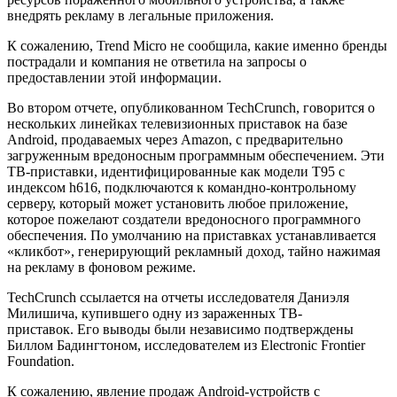
внедрять рекламу в легальные приложения.
К сожалению, Trend Micro не сообщила, какие именно бренды
пострадали и компания не ответила на запросы о
предоставлении этой информации.
Во втором отчете,
опубликованном
TechCrunch, говорится о
нескольких линейках телевизионных приставок на базе
Android, продаваемых через Amazon, с предварительно
загруженным вредоносным программным обеспечением. Эти
ТВ-приставки, идентифицированные как модели
T95 с
индексом h616
, подключаются к командно-контрольному
серверу, который может установить любое приложение,
которое пожелают создатели вредоносного программного
обеспечения. По умолчанию на приставках устанавливается
«кликбот», генерирующий рекламный доход, тайно нажимая
на рекламу в фоновом режиме.
TechCrunch ссылается на отчеты исследователя Даниэля
Милишича, купившего одну из зараженных ТВ-
приставок. Его выводы были независимо подтверждены
Биллом Бадингтоном, исследователем из Electronic Frontier
Foundation.
К сожалению, явление продаж Android-устройств с