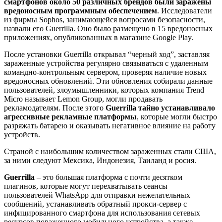
смартфонов около 50 различных брендов были заражены
вредоносным программным обеспечением
. Исследователи
из фирмы Sophos, занимающейся вопросами безопасности,
назвали его Guerrilla. Оно было размещено в 15 вредоносных
приложениях, опубликованных в магазине Google Play.
После установки Guerrilla открывал “черный ход”, заставляя
зараженные устройства регулярно связываться с удаленным
командно-контрольным сервером, проверяя наличие новых
вредоносных обновлений. Эти обновления собирали данные
пользователей, злоумышленники, которых компания Trend
Micro называет Lemon Group, могли продавать
рекламодателям. После этого
Guerrilla тайно устанавливало
агрессивные рекламные платформы
, которые могли быстро
разряжать батарею и оказывать негативное влияние на работу
устройств.
Страной с наибольшим количеством зараженных стали США,
за ними следуют Мексика, Индонезия, Таиланд и росия.
Guerrilla
– это большая платформа с почти десятком
плагинов, которые могут перехватывать сеансы
пользователей WhatsApp для отправки нежелательных
сообщений, устанавливать обратный прокси-сервер с
инфицированного смартфона для использования сетевых
ресурсов пораженного мобильного устройства, а также