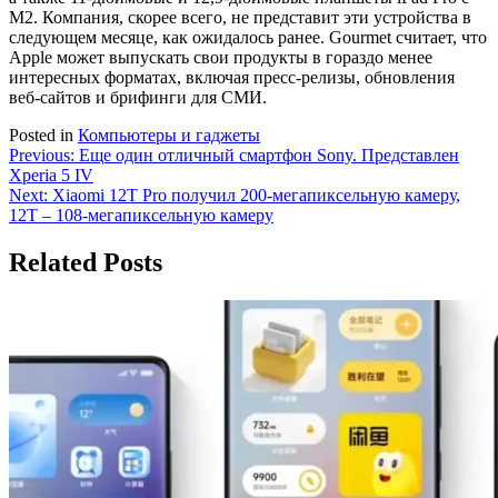
M2. Компания, скорее всего, не представит эти устройства в
следующем месяце, как ожидалось ранее. Gourmet считает, что
Apple может выпускать свои продукты в гораздо менее
интересных форматах, включая пресс-релизы, обновления
веб-сайтов и брифинги для СМИ.
Posted in
Компьютеры и гаджеты
Навигация
Previous:
Еще один отличный смартфон Sony. Представлен
Xperia 5 IV
по
Next:
Xiaomi 12T Pro получил 200-мегапиксельную камеру,
записям
12T – 108-мегапиксельную камеру
Related Posts