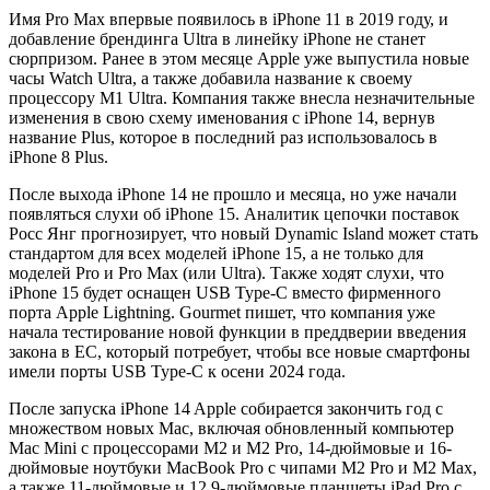
Имя Pro Max впервые появилось в iPhone 11 в 2019 году, и
добавление брендинга Ultra в линейку iPhone не станет
сюрпризом. Ранее в этом месяце Apple уже выпустила новые
часы Watch Ultra, а также добавила название к своему
процессору M1 Ultra. Компания также внесла незначительные
изменения в свою схему именования с iPhone 14, вернув
название Plus, которое в последний раз использовалось в
iPhone 8 Plus.
После выхода iPhone 14 не прошло и месяца, но уже начали
появляться слухи об iPhone 15. Аналитик цепочки поставок
Росс Янг прогнозирует, что новый Dynamic Island может стать
стандартом для всех моделей iPhone 15, а не только для
моделей Pro и Pro Max (или Ultra). Также ходят слухи, что
iPhone 15 будет оснащен USB Type-C вместо фирменного
порта Apple Lightning. Gourmet пишет, что компания уже
начала тестирование новой функции в преддверии введения
закона в ЕС, который потребует, чтобы все новые смартфоны
имели порты USB Type-C к осени 2024 года.
После запуска iPhone 14 Apple собирается закончить год с
множеством новых Mac, включая обновленный компьютер
Mac Mini с процессорами M2 и M2 Pro, 14-дюймовые и 16-
дюймовые ноутбуки MacBook Pro с чипами M2 Pro и M2 Max,
а также 11-дюймовые и 12,9-дюймовые планшеты iPad Pro с