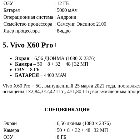
ОЗУ
:
12 ГБ
Батарея
:
5000 мАч
Операционная система
:
Андроид
Семейство процессора
:
Самсунг Эксинос 2100
Ядер процессора
:
8-ядро
5. Vivo X60 Pro+
Экран
– 6,56 ДЮЙМА (1080 X 2376)
Камера
– 50 + 8 + 32 + 48 | 32 МП
ОЗУ
– 8 ГБ
БАТАРЕЯ
– 4400 МАЧ
Vivo X60 Pro + 5G, выпущенный 25 марта 2021 года, поставля
оснащены 1×2,84,3×2,42 ГГц, 4×1,80 ГГц восьмиядерным проц
СПЕЦИФИКАЦИЯ
Экран
:
6,56 дюйма (1080 x 2376)
Камера
:
50 + 8 + 32 + 48 | 32 МП
ОЗУ
:
8 ГБ