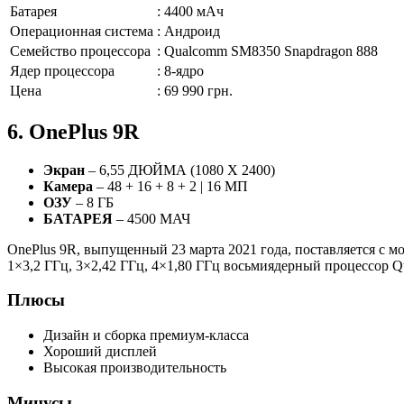
Батарея
:
4400 мАч
Операционная система
:
Андроид
Семейство процессора
:
Qualcomm SM8350 Snapdragon 888
Ядер процессора
:
8-ядро
Цена
:
69 990 грн.
6. OnePlus 9R
Экран
– 6,55 ДЮЙМА (1080 X 2400)
Камера
– 48 + 16 + 8 + 2 | 16 МП
ОЗУ
– 8 ГБ
БАТАРЕЯ
– 4500 МАЧ
OnePlus 9R, выпущенный 23 марта 2021 года, поставляется с 
1×3,2 ГГц, 3×2,42 ГГц, 4×1,80 ГГц восьмиядерный процессор 
Плюсы
Дизайн и сборка премиум-класса
Хороший дисплей
Высокая производительность
Минусы