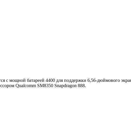
ется с мощной батареей 4400 для поддержки 6,56-дюймового экр
ессором Qualcomm SM8350 Snapdragon 888.