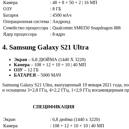
Камера
:
48 + 8 + 50 + 2 | 16 МП
ОЗУ
:
8 ГБ
Батарея
:
4500 мАч
Операционная система
:
Андроид
Семейство процессора
:
Qualcomm SM8350 Snapdragon 888
Ядер процессора
:
8-ядро
4. Samsung Galaxy S21 Ultra
Экран
– 6,8 ДЮЙМА (1440 X 3220)
Камера
– 108 + 12 + 10 + 10 | 40 МП
ОЗУ
– 12 ГБ
БАТАРЕЯ
– 5000 МАЧ
Samsung Galaxy S21 Ultra, выпущенный 19 января 2021 года, п
и оснащены 3×2,8 ГГц, 4×2,2 ГГц, 1×2,9 ГГц восьмиядерным п
СПЕЦИФИКАЦИЯ
Экран
:
6,8 дюйма (1440 x 3220)
Камера
:
108 + 12 + 10 + 10 | 40 МП