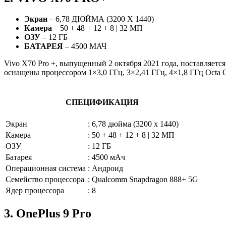
Экран
– 6,78 ДЮЙМА (3200 X 1440)
Камера
– 50 + 48 + 12 + 8 | 32 МП
ОЗУ
– 12 ГБ
БАТАРЕЯ
– 4500 МАЧ
Vivo X70 Pro +, выпущенный 2 октября 2021 года, поставляетс
оснащены процессором 1×3,0 ГГц, 3×2,41 ГГц, 4×1,8 ГГц Octa 
СПЕЦИФИКАЦИЯ
Экран
:
6,78 дюйма (3200 x 1440)
Камера
:
50 + 48 + 12 + 8 | 32 МП
ОЗУ
:
12 ГБ
Батарея
:
4500 мАч
Операционная система
:
Андроид
Семейство процессора
:
Qualcomm Snapdragon 888+ 5G
Ядер процессора
:
8
3. OnePlus 9 Pro