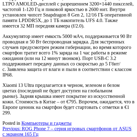
LTPO AMOLED-дисплей с разрешением 3200×1440 пикселей,
частотой 1-120 Гц и пиковой яркостью в 2600 нит. Внутри
установлен чипсет Snapdragon 8 Gen 2, 12/16 ГБ оперативной
памяти LPDDR5X, до 1 ТБ накопитель UFS 4.0. Также
имеется 32 МП передняя камера (f/2.0).
Аккумулятор имеет емкость 5000 мАч, поддерживается 90 Вт
проводная и 50 Вт беспроводная зарядка. Для экстренных
случаев предусмотрен режим гибернации, во время которого
смартфон тратит всего 1% заряда на 1 час работы в режиме
ожидания (или на 12 минут звонков). Порт USB-C 3.2
поддерживает передачу данных со скоростью до 5 Гбит/
с. Заявлена ​​защита от влаги и пыли в соответствии с классом
IP68.
Xiaomi 13 Ultra предлагается в черном, зеленом и белом
цветах (последний не будет доступен на глобальном
рынке). Задняя крышка имеет покрытие из искусственной
кожи. Стоимость в Китае – от €795. Впрочем, ожидается, что в
Европе ценник на смартфон будет стартовать с отметки в €1
299.
Posted in
Компьютеры и гаджеты
Навигация
Previous:
ROG Phone 7 – серия игровых смартфонов от ASUS
с экраном 165 Гц