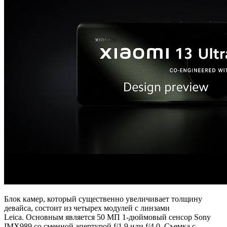
Блок камер, который существенно увеличивает толщину
девайса, состоит из четырех модулей с линзами
Leica. Основным является 50 МП 1-дюймовый сенсор Sony
IMX989 со сменной апертурой f/1.9 или f/4.0. Съемка с