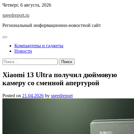
Skip
Четверг, 6 августа, 2026
to
speedreport.ru
content
Региональный информационно-новостной сайт
Компьютеры и гаджеты
Новости
Найти:
Xiaomi 13 Ultra получил дюймовую
камеру со сменной апертурой
Posted on
21.04.2026
by
speedreport