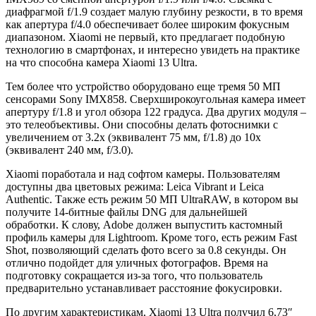
диафрагмой f/1.9 создает малую глубину резкости, в то время
как апертура f/4.0 обеспечивает более широким фокусным
диапазоном. Xiaomi не первый, кто предлагает подобную
технологию в смартфонах, и интересно увидеть на практике
на что способна камера Xiaomi 13 Ultra.
Тем более что устройство оборудовано еще тремя 50 МП
сенсорами Sony IMX858. Сверхширокоугольная камера имеет
апертуру f/1.8 и угол обзора 122 градуса. Два других модуля –
это телеобъективы. Они способны делать фотоснимки с
увеличением от 3.2х (эквивалент 75 мм, f/1.8) до 10х
(эквивалент 240 мм, f/3.0).
Xiaomi поработала и над софтом камеры. Пользователям
доступны два цветовых режима: Leica Vibrant и Leica
Authentic. Также есть режим 50 МП UltraRAW, в котором вы
получите 14-битные файлы DNG для дальнейшей
обработки. К слову, Adobe должен выпустить кастомный
профиль камеры для Lightroom. Кроме того, есть режим Fast
Shot, позволяющий сделать фото всего за 0.8 секунды. Он
отлично подойдет для уличных фотографов. Время на
подготовку сокращается из-за того, что пользователь
предварительно устанавливает расстояние фокусировки.
По другим характеристикам, Xiaomi 13 Ultra получил 6,73″