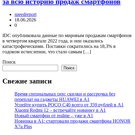
за всю историю продаж смартфонов
speedreport
18.06.2026
0
IDC опубликовала данные по мировым продажам смартфонов
в четвертом квартале 2022 года, и они оказались
катастрофическими. Поставки сократились на 18,3% в
годовом исчислении, что стало самым […]
Поиск
Поиск
Свежие записи
Время специальных цен: скидки и рассрочка без
переплат на гаджеты HUAWEI в А1
Успейте купить POCO C40 всего от 359 рублей в А1
Xiaomi Redmi 12 – встречайте новинку в А1
Новый смартфон от realme – уже в А1
Новинка в А1: стартовали продажи смартфона HONOR
X7a Plus