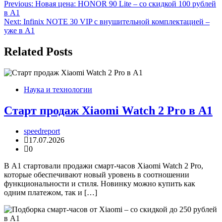
Навигация
Previous:
Новая цена: HONOR 90 Lite – со скидкой 100 рублей
в А1
по
Next:
Infinix NOTE 30 VIP с внушительной комплектацией –
записям
уже в А1
Related Posts
Наука и технологии
Старт продаж Xiaomi Watch 2 Pro в А1
speedreport
17.07.2026
0
В А1 стартовали продажи смарт-часов Xiaomi Watch 2 Pro,
которые обеспечивают новый уровень в соотношении
функциональности и стиля. Новинку можно купить как
одним платежом, так и […]