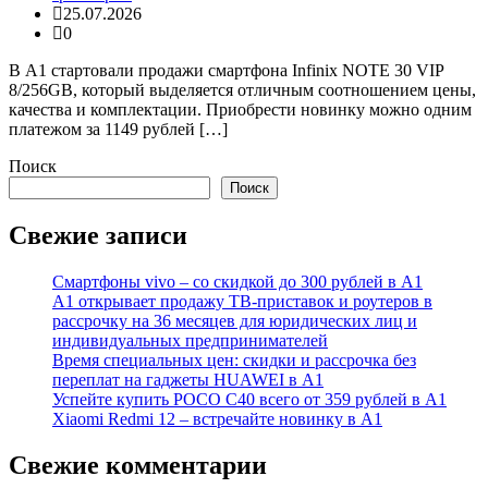
25.07.2026
0
В А1 стартовали продажи смартфона Infinix NOTE 30 VIP
8/256GB, который выделяется отличным соотношением цены,
качества и комплектации. Приобрести новинку можно одним
платежом за 1149 рублей […]
Поиск
Поиск
Свежие записи
Смартфоны vivo – со скидкой до 300 рублей в А1
А1 открывает продажу ТВ-приставок и роутеров в
рассрочку на 36 месяцев для юридических лиц и
индивидуальных предпринимателей
Время специальных цен: скидки и рассрочка без
переплат на гаджеты HUAWEI в А1
Успейте купить POCO C40 всего от 359 рублей в А1
Xiaomi Redmi 12 – встречайте новинку в А1
Свежие комментарии