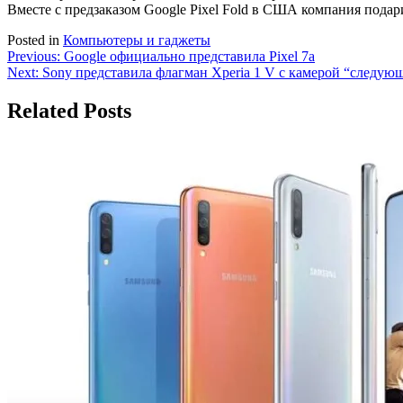
Вместе с предзаказом Google Pixel Fold в США компания пода
Posted in
Компьютеры и гаджеты
Навигация
Previous:
Google официально представила Pixel 7a
Next:
Sony представила флагман Xperia 1 V с камерой “следую
по
записям
Related Posts