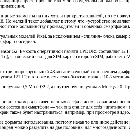
что шарнир спроектировали таким образом, чтобы он был более п
 применения.
ирные элементы на них хоть и прикрыты защитой, но не прячутс
8. Но мелкий текст добавляет к этому, что «устройство не яв
носится к большинству производителей и обычных смартфонов).
ктуальных моделей Pixel, за исключением «слияния» блока кам
арфор и обсидиан.
nsor G2. Емкость оперативной памяти LPDDR5 составляет 12 ГБ
), физический слот для SIM-карт со второй eSIM, работает с Wi-
ет три: широкоугольный 48-мегапиксельный со значением диафра
глом 121,1°; и в то же время телеобъектив также с 10,8 мегапик
олучила 9,5 Мп с ƒ/2.2, а внутренняя получила 8 Мп с ƒ/2.0. Пр
сновных камер для качественных селфи с использованием внешне
ом состоянии смартфона — так она станет для себя «штативом» 
кран также будет настраиваться, например, при просмотре видео.
е форматы использования, поэтому начав то или иное действие
 экран можно разделить на две половины для многозадачности, 