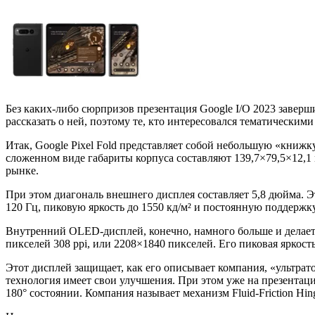
Без каких-либо сюрпризов презентация Google I/O 2023 заверш
рассказать о ней, поэтому те, кто интересовался тематически
Итак, Google Pixel Fold представляет собой небольшую «книжку
сложенном виде габариты корпуса составляют 139,7×79,5×12,1 
рынке.
При этом диагональ внешнего дисплея составляет 5,8 дюйма. Э
120 Гц, пиковую яркость до 1550 кд/м² и постоянную поддержку
Внутренний OLED-дисплей, конечно, намного больше и делает 
пикселей 308 ppi, или 2208×1840 пикселей. Его пиковая яркость
Этот дисплей защищает, как его описывает компания, «ультрато
технология имеет свои улучшения. При этом уже на презентаци
180° состоянии. Компания называет механизм Fluid-Friction Hin