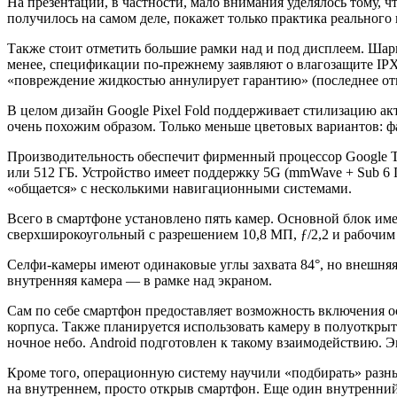
На презентации, в частности, мало внимания уделялось тому, 
получилось на самом деле, покажет только практика реального
Также стоит отметить большие рамки над и под дисплеем. Шарн
менее, спецификации по-прежнему заявляют о влагозащите IPX
«повреждение жидкостью аннулирует гарантию» (последнее от
В целом дизайн Google Pixel Fold поддерживает стилизацию а
очень похожим образом. Только меньше цветовых вариантов: ф
Производительность обеспечит фирменный процессор Google Te
или 512 ГБ. Устройство имеет поддержку 5G (mmWave + Sub 6 ГГц
«общается» с несколькими навигационными системами.
Всего в смартфоне установлено пять камер. Основной блок име
сверхширокоугольный с разрешением 10,8 МП, ƒ/2,2 и рабочим у
Селфи-камеры имеют одинаковые углы захвата 84°, но внешняя п
внутренняя камера — в рамке над экраном.
Сам по себе смартфон предоставляет возможность включения о
корпуса. Также планируется использовать камеру в полуоткрыт
ночное небо. Android подготовлен к такому взаимодействию. Э
Кроме того, операционную систему научили «подбирать» разны
на внутреннем, просто открыв смартфон. Еще один внутренний