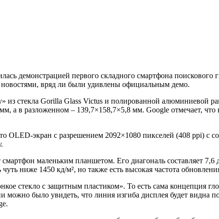
илась демонстрацией первого складного смартфона поискового г
ми новостями, вряд ли были удивлены официальным демо.
» из стекла Gorilla Glass Victus и полированной алюминиевой ра
мм, а в разложенном – 139,7×158,7×5,8 мм. Google отмечает, чт
то OLED-экран с разрешением 2092×1080 пикселей (408 ppi) с с
.
смартфон маленьким планшетом. Его диагональ составляет 7,6 
 чуть ниже 1450 кд/м², но также есть высокая частота обновлени
нкое стекло с защитным пластиком». То есть сама концепция гло
и можно было увидеть, что линия изгиба дисплея будет видна п
ge.