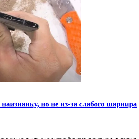
 наизнанку, но не из-за слабого шарнира
ности, но все же начинают добиваться определенных успехов. Э