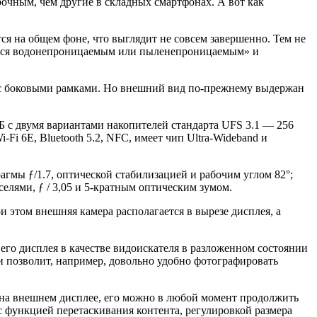
рочным, чем другие в складных смартфонах. А вот как
я на общем фоне, что выглядит не совсем завершенно. Тем не
ляется водонепроницаемым или пыленепроницаемым» и
ер с боковыми рамками. Но внешний вид по-прежнему выдержан
 с двумя вариантами накопителей стандарта UFS 3.1 — 256
Fi 6E, Bluetooth 5.2, NFC, имеет чип Ultra-Wideband и
гмы ƒ/1.7, оптической стабилизацией и рабочим углом 82°;
селями, ƒ / 3,05 и 5-кратным оптическим зумом.
и этом внешняя камера располагается в вырезе дисплея, а
го дисплея в качестве видоискателя в разложенном состоянии
и позволит, например, довольно удобно фотографировать
 на внешнем дисплее, его можно в любой момент продолжить
с функцией перетаскивания контента, регулировкой размера