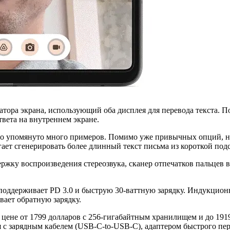
атора экрана, использующий оба дисплея для перевода текста. П
твета на внутреннем экране.
о упомянуто много примеров. Помимо уже привычных опций, на
гает сгенерировать более длинный текст письма из короткой подс
ржку воспроизведения стереозвука, сканер отпечатков пальцев 
оддерживает PD 3.0 и быструю 30-ваттную зарядку. Индукционна
живает обратную зарядку.
о цене от 1799 долларов с 256-гигабайтным хранилищем и до 191
 с зарядным кабелем (USB-C-to-USB-C), адаптером быстрого пер