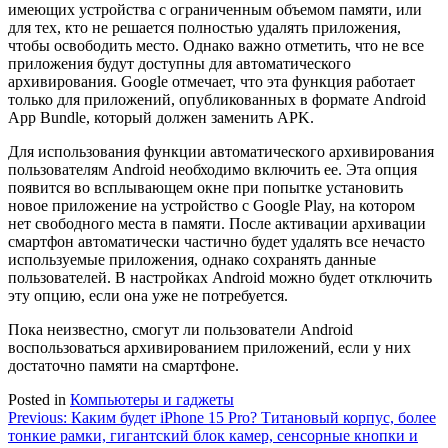
имеющих устройства с ограниченным объемом памяти, или
для тех, кто не решается полностью удалять приложения,
чтобы освободить место. Однако важно отметить, что не все
приложения будут доступны для автоматического
архивирования. Google отмечает, что эта функция работает
только для приложений, опубликованных в формате Android
App Bundle, который должен заменить APK.
Для использования функции автоматического архивирования
пользователям Android необходимо включить ее. Эта опция
появится во всплывающем окне при попытке установить
новое приложение на устройство с Google Play, на котором
нет свободного места в памяти. После активации архивации
смартфон автоматически частично будет удалять все нечасто
используемые приложения, однако сохранять данные
пользователей. В настройках Android можно будет отключить
эту опцию, если она уже не потребуется.
Пока неизвестно, смогут ли пользователи Android
воспользоваться архивированием приложений, если у них
достаточно памяти на смартфоне.
Posted in
Компьютеры и гаджеты
Навигация
Previous:
Каким будет iPhone 15 Pro? Титановый корпус, более
тонкие рамки, гигантский блок камер, сенсорные кнопки и
по