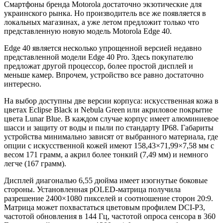
Смартфоны бренда Motorola достаточно экзотические для
украинского рынка. Но производитель все же появляется в
локальных магазинах, а уже летом предложит только что
представленную новую модель Motorola Edge 40.
Edge 40 является несколько упрощенной версией недавно
представленной модели Edge 40 Pro. Здесь покупателю
предложат другой процессор, более простой дисплей и
меньше камер. Впрочем, устройство все равно достаточно
интересно.
На выбор доступны две версии корпуса: искусственная кожа в
цветах Eclipse Black и Nebula Green или акриловое покрытие
цвета Lunar Blue. В каждом случае корпус имеет алюминиевое
шасси и защиту от воды и пыли по стандарту IP68. Габариты
устройства минимально зависят от выбранного материала, где
опции с искусственной кожей имеют 158,43×71,99×7,58 мм с
весом 171 грамм, а акрил более тонкий (7,49 мм) и немного
легче (167 грамм).
Дисплей диагональю 6,55 дюйма имеет изогнутые боковые
стороны. Установленная pOLED-матрица получила
разрешение 2400×1080 пикселей и соотношение сторон 20:9.
Матрица может похвастаться цветовым профилем DCI-P3,
частотой обновления в 144 Гц, частотой опроса сенсора в 360