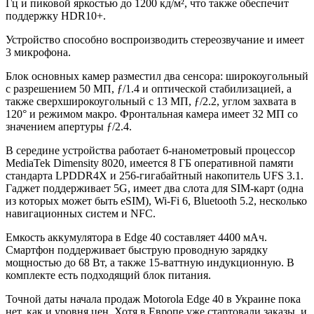
Гц и пиковой яркостью до 1200 кд/м², что также обеспечит
поддержку HDR10+.
Устройство способно воспроизводить стереозвучание и имеет
3 микрофона.
Блок основных камер разместил два сенсора: широкоугольный
с разрешением 50 МП, ƒ/1.4 и оптической стабилизацией, а
также сверхширокоугольный с 13 МП, ƒ/2.2, углом захвата в
120° и режимом макро. Фронтальная камера имеет 32 МП со
значением апертуры ƒ/2.4.
В середине устройства работает 6-нанометровый процессор
MediaTek Dimensity 8020, имеется 8 ГБ оперативной памяти
стандарта LPDDR4X и 256-гигабайтный накопитель UFS 3.1.
Гаджет поддерживает 5G, имеет два слота для SIM-карт (одна
из которых может быть eSIM), Wi-Fi 6, Bluetooth 5.2, несколько
навигационных систем и NFC.
Емкость аккумулятора в Edge 40 составляет 4400 мАч.
Смартфон поддерживает быструю проводную зарядку
мощностью до 68 Вт, а также 15-ваттную индукционную. В
комплекте есть подходящий блок питания.
Точной даты начала продаж Motorola Edge 40 в Украине пока
нет, как и уровня цен. Хотя в Европе уже стартовали заказы, и