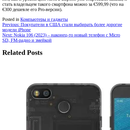
стать владельцем такого смартфона можно за €599,99 (что на
€300 дешевле его Pro-версии).
Posted in
Компьютеры и гаджеты
Навигация
Previous:
Покупатели в США стали выбирать более дорогие
модели iPhone
по
Next:
Nokia 106 (2023) – наконец-то новый телефон с Micro
записям
SD, FM-радио и змейкой
Related Posts