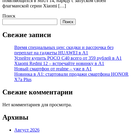
появляющихся в MIUI 14, наряду с запуском своей
флагманской серии Xiaomi […]
Поиск
Поиск
Свежие записи
Время специальных цен: скидки и рассрочка без
переплат на гаджеты HUAWEI в А1
Успейте купить POCO C40 всего от 359 рублей в А1
Xiaomi Redmi 12 – встречайте новинку в А1
Новый смартфон от realme – уже в А1
Новинка в А1: стартовали продажи смартфона HONOR
X7a Plus
Свежие комментарии
Нет комментариев для просмотра.
Архивы
Август 2026