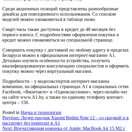
Среди акционных позиций представлены разнообразные
девайсы для повседневного использования. Со списком
моделей можно ознакомиться в таблице ниже.
Смарт-часы также доступны в кредит до 48 месяцев без
первого взноса. С подробностями оформления покупки в
кредит можно ознакомиться на специальной странице.
Совершить покупку с доставкой по любому адресу в пределах
Беларуси можно в официальном интернет-магазине А1.
Детально изучить особенности устройства, получить
квалифицированную консультацию специалистов и оформить
покупку можно через виртуальный магазин.
Подробности – у видеоэкспертов интернет-магазина
компании, на официальных страницах A1 в социальных сетях
Facebook, «Вконтакте» и «Одноклассники», через онлайн-чат
на сайте www.A1.by, а также по единому телефону контакт-
центра – 150.
Posted in
Наука и технологии
Навигация
Previous:
Лидер продаж Xiaomi Redmi Note 12 – со скидкой и в
рассрочку без переплат в А1
по
Next:
Впечатляющая новинка от Apple: MacBook Air 15 M2 с