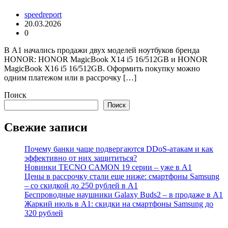
speedreport
20.03.2026
0
В А1 начались продажи двух моделей ноутбуков бренда
HONOR: HONOR MagicBook X14 i5 16/512GB и HONOR
MagicBook X16 i5 16/512GB. Оформить покупку можно
одним платежом или в рассрочку […]
Поиск
Поиск
Свежие записи
Почему банки чаще подвергаются DDoS-атакам и как
эффективно от них защититься?
Новинки TECNO CAMON 19 серии – уже в А1
Цены в рассрочку стали еще ниже: смартфоны Samsung
– со скидкой до 250 рублей в А1
Беспроводные наушники Galaxy Buds2 – в продаже в А1
Жаркий июль в А1: скидки на смартфоны Samsung до
320 рублей