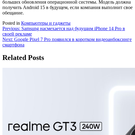
больших обновления операционной системы. Модель должна
получить Android 15 в будущем, если компания выполнит свое
обещание.
Posted in
Компьютеры и гаджеты
Навигация
Previous:
Samsung насмехается над будущим iPhone 14 Pro в
своей рекламе
по
Next:
Google Pixel 7 Pro появился в коротком видеоанбоксинге
записям
смартфона
Related Posts