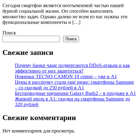
Сегодня смартфон является неотъемлемой частью нашей
бурной социальной жизни. Он способен выполнять
множество задач. Однако далеко не всем из нас нужны эти
функциональные компоненты и […]
Поиск
Поиск
Свежие записи
Почему банки чаще подвергаются DDoS-атакам и как
эффективно от них защититься?
Новинки TECNO CAMON 19 серии – уже в А1
Цены в рассрочку стали еще ниже: смартфоны Samsung
– со скидкой до 250 рублей в А1
Беспроводные наушники Galaxy Buds2 – в продаже в А1
Жаркий июль в А1: скидки на смартфоны Samsung до
320 рублей
Свежие комментарии
Нет комментариев для просмотра.