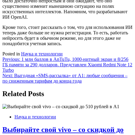
было достаточно непростым и они ожидают, что оно
существенно изменит нынешнюю ситуацию на полях
искусственных интеллектов. Напомним, что разрабатывают
ИИ OpenAI.
Кроме того, стоит рассказать о том, что для использования ИИ
теперь даже больше не нужна регистрация. То есть, работать
нейросеть будет в обычном режиме, но для этого даже не
понадобится учетная запись.
Posted in
Наука и технологии
Навигация
Previous:
1 млн баллов в AnTuTu, 1000-нитный экран и 8/256
ГБ памяти за 290 долларов. Представлен Xiaomi Redmi Note 12
по
Turbo
записям
Next:
Выгодная «SMS-рассылка» от А1: любые сообщения –
по сниженным тарифам до конца года
Related Posts
Наука и технологии
Выбирайте свой vivo – со скидкой до