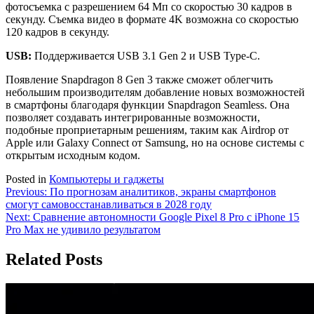
фотосъемка с разрешением 64 Мп со скоростью 30 кадров в
секунду. Съемка видео в формате 4K возможна со скоростью
120 кадров в секунду.
USB:
Поддерживается USB 3.1 Gen 2 и USB Type-C.
Появление Snapdragon 8 Gen 3 также сможет облегчить
небольшим производителям добавление новых возможностей
в смартфоны благодаря функции Snapdragon Seamless. Она
позволяет создавать интегрированные возможности,
подобные проприетарным решениям, таким как Airdrop от
Apple или Galaxy Connect от Samsung, но на основе системы с
открытым исходным кодом.
Posted in
Компьютеры и гаджеты
Навигация
Previous:
По прогнозам аналитиков, экраны смартфонов
смогут самовосстанавливаться в 2028 году
по
Next:
Сравнение автономности Google Pixel 8 Pro с iPhone 15
записям
Pro Max не удивило результатом
Related Posts