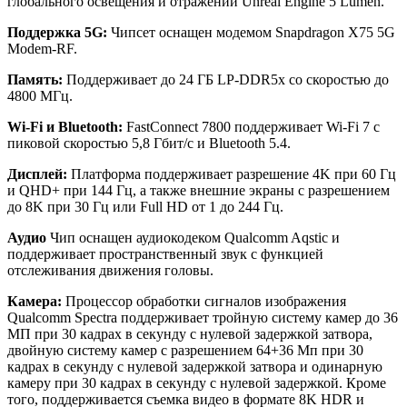
глобального освещения и отражений Unreal Engine 5 Lumen.
Поддержка 5G:
Чипсет оснащен модемом Snapdragon X75 5G
Modem-RF.
Память:
Поддерживает до 24 ГБ LP-DDR5x со скоростью до
4800 МГц.
Wi-Fi и Bluetooth:
FastConnect 7800 поддерживает Wi-Fi 7 с
пиковой скоростью 5,8 Гбит/с и Bluetooth 5.4.
Дисплей:
Платформа поддерживает разрешение 4K при 60 Гц
и QHD+ при 144 Гц, а также внешние экраны с разрешением
до 8K при 30 Гц или Full HD от 1 до 244 Гц.
Аудио
Чип оснащен аудиокодеком Qualcomm Aqstic и
поддерживает пространственный звук с функцией
отслеживания движения головы.
Камера:
Процессор обработки сигналов изображения
Qualcomm Spectra поддерживает тройную систему камер до 36
МП при 30 кадрах в секунду с нулевой задержкой затвора,
двойную систему камер с разрешением 64+36 Мп при 30
кадрах в секунду с нулевой задержкой затвора и одинарную
камеру при 30 кадрах в секунду с нулевой задержкой. Кроме
того, поддерживается съемка видео в формате 8K HDR и