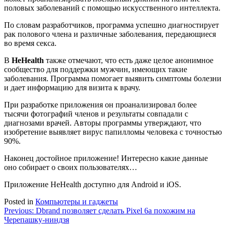
половых заболеваний с помощью искусственного интеллекта.
По словам разработчиков, программа успешно диагностирует
рак полового члена и различные заболевания, передающиеся
во время секса.
В
HeHealth
также отмечают, что есть даже целое анонимное
сообщество для поддержки мужчин, имеющих такие
заболевания. Программа помогает выявить симптомы болезни
и дает информацию для визита к врачу.
При разработке приложения он проанализировал более
тысячи фотографий членов и результаты совпадали с
диагнозами врачей. Авторы программы утверждают, что
изобретение выявляет вирус папилломы человека с точностью
90%.
Наконец достойное приложение! Интересно какие данные
оно собирает о своих пользователях…
Приложение HeHealth доступно для
Android
и
iOS
.
Posted in
Компьютеры и гаджеты
Навигация
Previous:
Dbrand позволяет сделать Pixel 6a похожим на
Черепашку-ниндзя
по