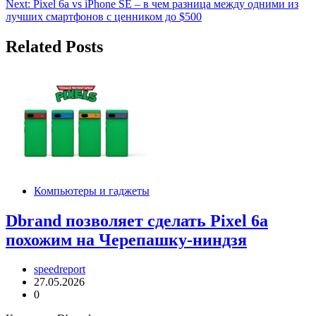
Next:
Pixel 6a vs iPhone SE – в чем разница между одними из
записям
лучших смартфонов с ценником до $500
Related Posts
Компьютеры и гаджеты
Dbrand позволяет сделать Pixel 6a
похожим на Черепашку-ниндзя
speedreport
27.05.2026
0